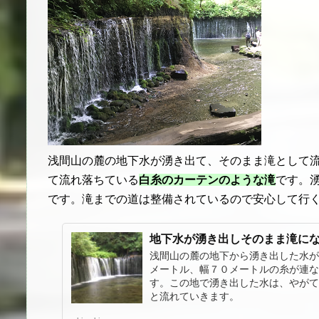
浅間山の麓の地下水が湧き出て、そのまま滝として流
て流れ落ちている
白糸のカーテンのような滝
です。
です。滝までの道は整備されているので安心して行
地下水が湧き出しそのまま滝に
浅間山の麓の地下から湧き出した水が
メートル、幅７０メートルの糸が連な
す。この地で湧き出した水は、やがて
と流れていきます。