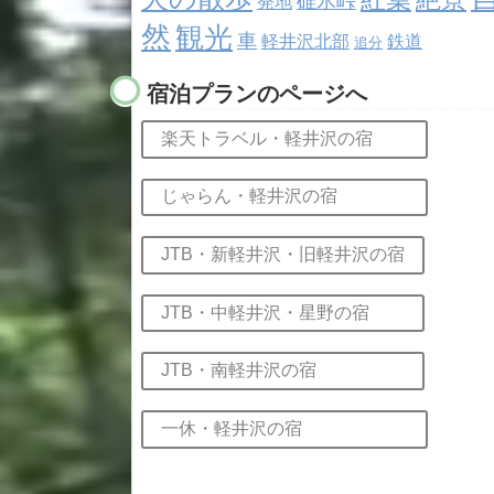
碓氷峠
発地
然
観光
車
軽井沢北部
鉄道
追分
宿泊プランのページへ
楽天トラベル・軽井沢の宿
じゃらん・軽井沢の宿
JTB・新軽井沢・旧軽井沢の宿
JTB・中軽井沢・星野の宿
JTB・南軽井沢の宿
一休・軽井沢の宿