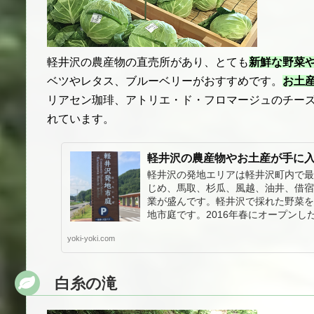
軽井沢の農産物の直売所があり、とても
新鮮な野菜
ベツやレタス、ブルーベリーがおすすめです。
お土
リアセン珈琲、アトリエ・ド・フロマージュのチー
れています。
軽井沢の農産物やお土産が手に
軽井沢の発地エリアは軽井沢町内で最
じめ、馬取、杉瓜、風越、油井、借宿
業が盛んです。軽井沢で採れた野菜を
地市庭です。2016年春にオープン
yoki-yoki.com
白糸の滝