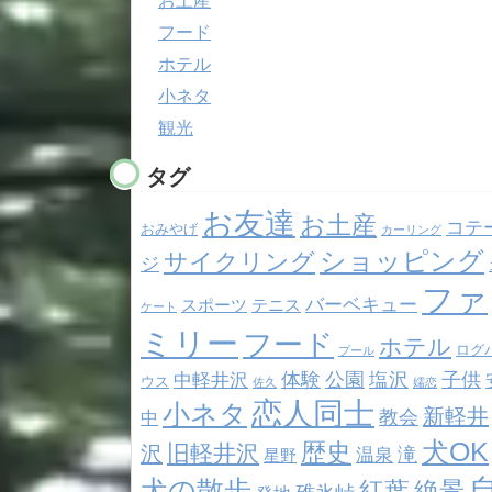
お土産
フード
ホテル
小ネタ
観光
タグ
お友達
お土産
コテ
おみやげ
カーリング
ショッピング
サイクリング
ジ
ファ
バーベキュー
スポーツ
テニス
ケート
ミリー
フード
ホテル
ログ
プール
体験
公園
塩沢
子供
中軽井沢
ウス
佐久
嬬恋
恋人同士
小ネタ
新軽井
教会
中
犬OK
歴史
旧軽井沢
沢
滝
温泉
星野
犬の散歩
紅葉
絶景