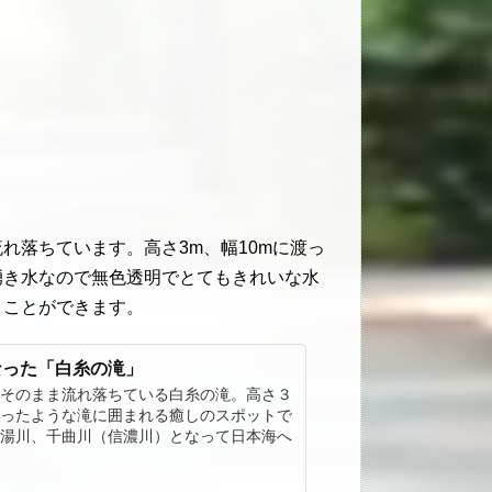
れ落ちています。高さ3m、幅10mに渡っ
湧き水なので無色透明でとてもきれいな水
くことができます。
なった「白糸の滝」
そのまま流れ落ちている白糸の滝。高さ３
ったような滝に囲まれる癒しのスポットで
湯川、千曲川（信濃川）となって日本海へ