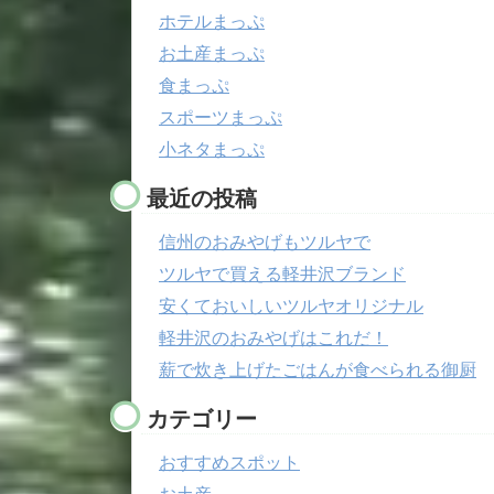
ホテルまっぷ
お土産まっぷ
食まっぷ
スポーツまっぷ
小ネタまっぷ
最近の投稿
信州のおみやげもツルヤで
ツルヤで買える軽井沢ブランド
安くておいしいツルヤオリジナル
軽井沢のおみやげはこれだ！
薪で炊き上げたごはんが食べられる御厨
カテゴリー
おすすめスポット