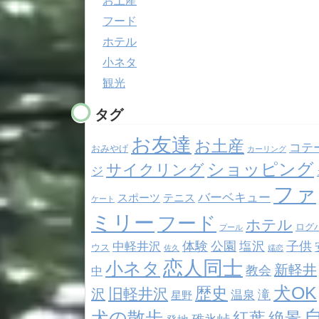
お土産
フード
ホテル
小ネタ
観光
タグ
お友達
お土産
コテ
おみやげ
カーリング
ショッピング
サイクリング
ジ
ファ
バーベキュー
スポーツ
テニス
ケート
ミリー
フード
ホテル
ログ
プール
体験
公園
塩沢
子供
中軽井沢
ウス
佐久
嬬恋
恋人同士
小ネタ
新軽井
教会
中
犬OK
歴史
旧軽井沢
沢
滝
温泉
星野
犬の散歩
紅葉
絶景