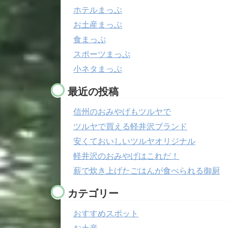
ホテルまっぷ
お土産まっぷ
食まっぷ
スポーツまっぷ
小ネタまっぷ
最近の投稿
信州のおみやげもツルヤで
ツルヤで買える軽井沢ブランド
安くておいしいツルヤオリジナル
軽井沢のおみやげはこれだ！
薪で炊き上げたごはんが食べられる御厨
カテゴリー
おすすめスポット