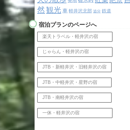
碓氷峠
発地
然
観光
車
軽井沢北部
鉄道
追分
宿泊プランのページへ
楽天トラベル・軽井沢の宿
じゃらん・軽井沢の宿
JTB・新軽井沢・旧軽井沢の宿
JTB・中軽井沢・星野の宿
JTB・南軽井沢の宿
一休・軽井沢の宿