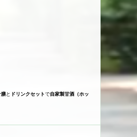
汁膳
と
ドリンクセット
で
自家製甘酒（ホッ