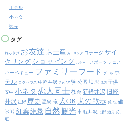
ホテル
小ネタ
観光
タグ
お友達
お土産
サイ
コテージ
おみやげ
カーリング
ショッピング
クリング
スポーツ
テニス
スケート
ファミリー
フード
ホ
バーベキュー
プール
テル
体験
公園
塩沢
子供
中軽井沢
ログハウス
佐久
嬬恋
恋人同士
小ネタ
旧軽
新軽井沢
教会
安中
犬の散歩
犬OK
歴史
井沢
滝
碓
温泉
発地
星野
自然
観光
紅葉
絶景
氷峠
車
軽井沢北部
鉄
追分
道