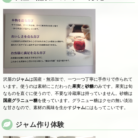
沢屋の
ジャム
は国産・無添加で、一つ一つ丁寧に手作りで作られて
います。使うのは素材にこだわった
果実
と
砂糖
のみです。果実は旬
なものを直ぐに使うので、不要な冷蔵庫は持っていません。砂糖は
国産グラニュー糖
を使っています。グラニュー糖はクセの無い淡泊
な甘さなので、素材の風味を生かす
ジャム
にはもってこいです。
ジャム作り体験