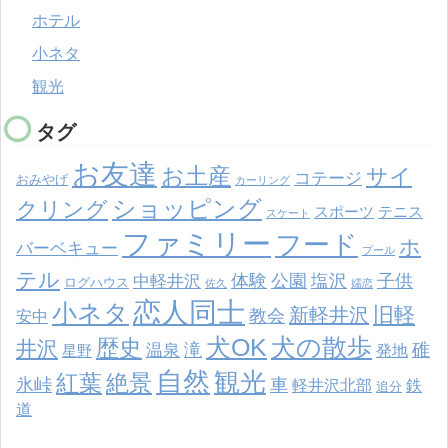
ホテル
小ネタ
観光
タグ
お友達
お土産
サイ
コテージ
おみやげ
カーリング
ショッピング
クリング
スポーツ
テニス
スケート
ファミリー
フード
ホ
バーベキュー
プール
テル
体験
公園
塩沢
子供
中軽井沢
ログハウス
佐久
嬬恋
恋人同士
小ネタ
旧軽
新軽井沢
教会
安中
犬の散歩
犬OK
歴史
井沢
滝
碓
温泉
発地
星野
自然
観光
紅葉
絶景
氷峠
車
軽井沢北部
鉄
追分
道