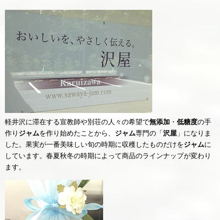
軽井沢に滞在する宣教師や別荘の人々の希望で
無添加
・
低糖度
の手
作り
ジャム
を作り始めたことから、
ジャム
専門の「
沢屋
」になりま
した。果実が一番美味しい旬の時期に収穫したものだけを
ジャム
に
しています。春夏秋冬の時期によって商品のラインナップが変わり
ます。