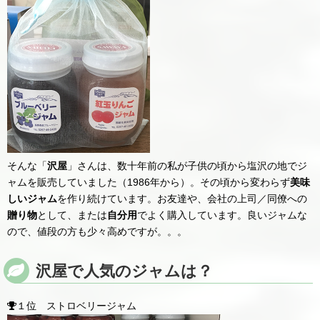
そんな「
沢屋
」さんは、数十年前の私が子供の頃から塩沢の地でジ
ャムを販売していました（1986年から）。その頃から変わらず
美味
しいジャム
を作り続けています。お友達や、会社の上司／同僚への
贈り物
として、または
自分用
でよく購入しています。良いジャムな
ので、値段の方も少々高めですが。。。
沢屋で人気のジャムは？
１位 ストロベリージャム