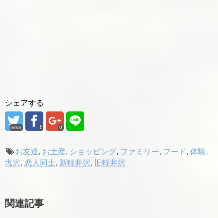
シェアする
error
0
お友達
,
お土産
,
ショッピング
,
ファミリー
,
フード
,
体験
,
塩沢
,
恋人同士
,
新軽井沢
,
旧軽井沢
関連記事